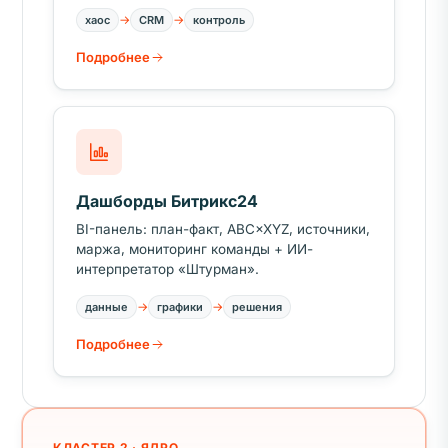
→
→
хаос
CRM
контроль
Подробнее
Дашборды Битрикс24
BI-панель: план-факт, ABC×XYZ, источники,
маржа, мониторинг команды + ИИ-
интерпретатор «Штурман».
→
→
данные
графики
решения
Подробнее
КЛАСТЕР 2 · ЯДРО